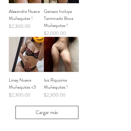
Alexandra Nueva
Genesis Incluye
Muñequitas !
Terminado Boca
Muñequitas !
Precio
$2,300.00
Precio
$2,000.00
Liney Nueva
Isis Riqusima
Muñequitas <3
Muñequitas !
Precio
Precio
$2,300.00
$2,300.00
Cargar más