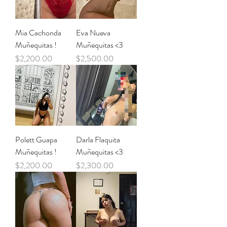
Mia Cachonda
Eva Nueva
Muñequitas !
Muñequitas <3
Precio
Precio
$2,200.00
$2,500.00
Polett Guapa
Darla Flaquita
Muñequitas !
Muñequitas <3
Precio
Precio
$2,200.00
$2,300.00