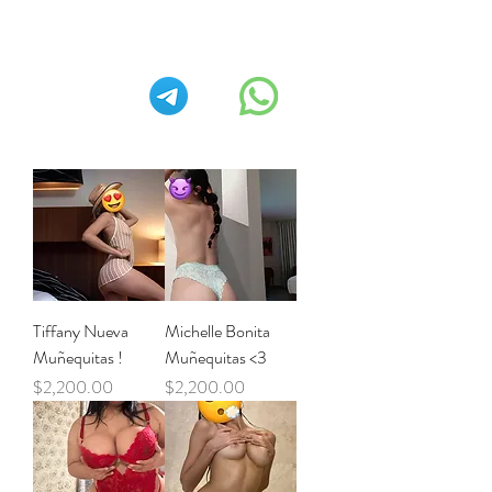
Tiffany Nueva
Michelle Bonita
Muñequitas !
Muñequitas <3
Precio
Precio
$2,200.00
$2,200.00