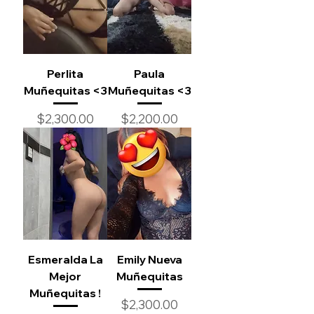
Perlita
Paula
Muñequitas <3
Muñequitas <3
Precio
Precio
$2,300.00
$2,200.00
Esmeralda La
Emily Nueva
Mejor
Muñequitas
Muñequitas !
Precio
$2,300.00