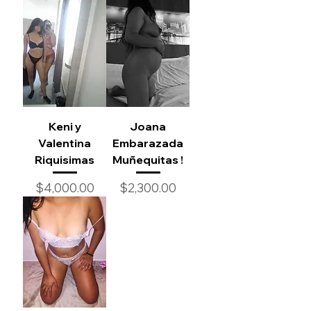
Keni y
Joana
Valentina
Embarazada
Riquisimas
Muñequitas !
Precio
Precio
$4,000.00
$2,300.00