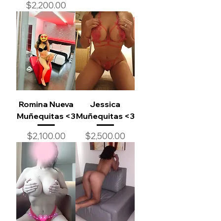
Precio
$2,200.00
Romina Nueva
Jessica
Muñequitas <3
Muñequitas <3
Precio
Precio
$2,100.00
$2,500.00